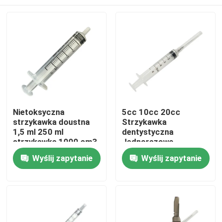
Nietoksyczna
5cc 10cc 20cc
strzykawka doustna
Strzykawka
1,5 ml 250 ml
dentystyczna
strzykawka 1000 cm3
Jednorazowe
klasy medycznej
akcesoria do
Dom
Wyślij zapytanie
Wyślij zapytanie
strzykawek bez igły
Produkty
O nas