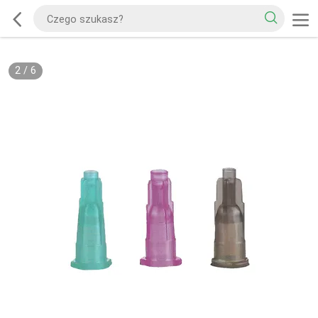
2
/
6