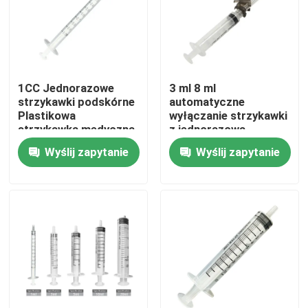
Wycieczka po fabryce
Kontrola jakości
1CC Jednorazowe
3 ml 8 ml
strzykawki podskórne
automatyczne
Plastikowa
wyłączanie strzykawki
Skontaktuj się z nami
strzykawka medyczna
z jednorazową
50 cm3
strzykawką iniekcyjną
Wyślij zapytanie
Wyślij zapytanie
Poprosić o wycenę
Medyczna guma silikonowa
Gumowy korek medyczny
Gumowy tłok strzykawki