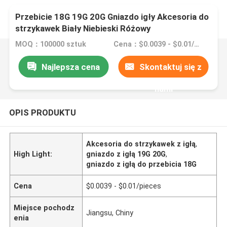
Przebicie 18G 19G 20G Gniazdo igły Akcesoria do
strzykawek Biały Niebieski Różowy
MOQ：100000 sztuk
Cena：$0.0039 - $0.01/pieces
Najlepsza cena
Skontaktuj się z
nami
OPIS PRODUKTU
Akcesoria do strzykawek z igłą
,
High Light:
gniazdo z igłą 19G 20G
,
gniazdo z igłą do przebicia 18G
Cena
$0.0039 - $0.01/pieces
Miejsce pochodz
Jiangsu, Chiny
enia