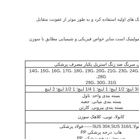
ک های اولیه استفاده کرد و به طور موثر از عفونت متقابل
 و واکنش همولیتیک است.سایر خواص فیزیکی و شیمیایی مطابق با سوزن
 سرنگ ضد زنگ استریل یکبار مصرف پزشکی
14G، 15G، 16G، 17G، 18G، 19G، 20G، 21G، 23G، 24G
28G،
29G، 30G، 31G
بسته بندی واحد: تاول
بسته بندی میانی: جعبه
بسته بندی بیرونی: کارتن
کانولا، توپی، کلاهک سوزن
SUS 304,SU------فولاد پزشکی
هاب: درجه پزشکی PP
سرپوش: درجه پزشکی PP