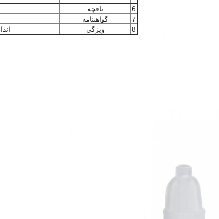
6
تاقچه
7
گواهینامه
8
ویژگی
اند