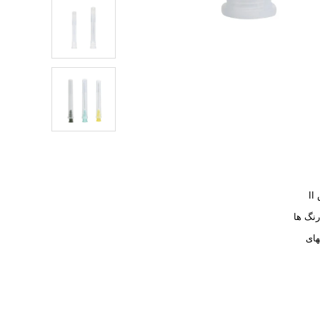
I
نگ ها
های