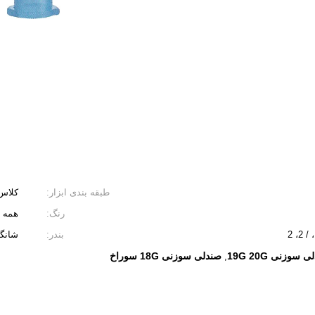
طبقه بندی ابزار:
کلاس I
رنگ:
همه ر
بندر:
شانگ
 سوزنی 19G 20G
صندلی سوزنی 18G سوراخ
,