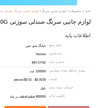
خانه
>
محصولات
>
لوازم جانبی سرنگ
>
لوازم جانبی سرنگ صندلی سوزنی 18G 19G 20G سفید آ
لوازم جانبی سرنگ صندلی سوزنی 18G 19G 20G سفید آبی صورتی
اطلاعات پایه
محل منبع:
جیانگ سو، چین
نام تجاری:
Homen
شماره مدل:
MH-SYN2
مقدار حداقل تعداد سفارش:
100000 عدد
قیمت:
$0.0039 - $0.01/pieces
جزئیات بسته بندی:
تاول
قابلیت ارائه:
800000 قطعه/قطعه در ماه