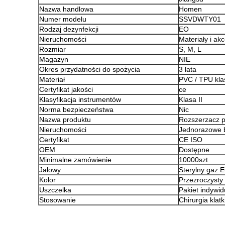
Nazwa handlowa
Homen
Numer modelu
SSVDWTY01
Rodzaj dezynfekcji
EO
Nieruchomości
Materiały i a
Rozmiar
S, M, L
Magazyn
NIE
Okres przydatności do spożycia
3 lata
Materiał
PVC / TPU kla
Certyfikat jakości
ce
Klasyfikacja instrumentów
Klasa II
Norma bezpieczeństwa
Nic
Nazwa produktu
Rozszerzacz 
Nieruchomości
Jednorazowe b
Certyfikat
CE ISO
OEM
Dostępne
Minimalne zamówienie
10000szt
Jałowy
Sterylny gaz 
Kolor
Przezroczysty
Uszczelka
Pakiet indywid
Stosowanie
Chirurgia klatk