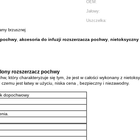
OEM:
Jałowy:
Uszczelka:
 jamy brzusznej
z pochwy
akcesoria do infuzji rozszerzacza pochwy
nietoksyczny
,
,
etlony rozszerzacz pochwy
, który charakteryzuje się tym, że jest w całości wykonany z nietok
czemu jest łatwy w użyciu, niska cena , bezpieczny i niezawodny.
ik dopochwowy
enia.