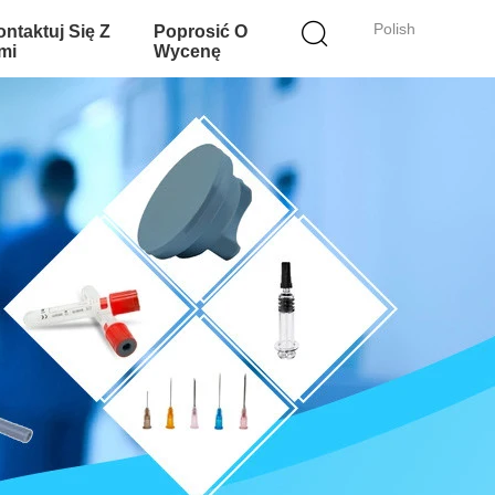
Polish
ntaktuj Się Z
Poprosić O
mi
Wycenę