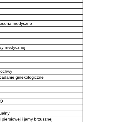
kcesoria medyczne
sy medycznej
pochwy
adanie ginekologiczne
EO
ualny
i piersiowej i jamy brzusznej