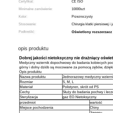
Certyfikat:
CE ISO
Minimalne zamówienie:
10000szt
Kolor:
Przezroczysty
Stosowanie:
Chirurgia klatki piersiowej i
Podkreślić:
Oświetlony rozszerzac
opis produktu
Dobrej jakości nietoksyczny nie drażniący oświ
Medyczny wziernik dopochwowy do badania kobiecych pochw
górny i dolny dziób są mocowane za pomocą zębów, dzięki 
Opis produktu
Nazwa produktu
Jednorazowy medyczny wziern
Rozmiar
S, M, L
Materiał
Polistyren, skrót od PS
Cechy
Służy do badania pochwy i lecz
Sterylizacja
gaz EO.Nietoksyczny.
przedmiot
wartość
Miejsce pochodzenia
Chiny
Jiangsu