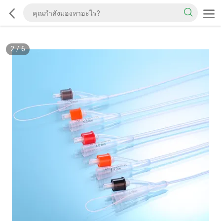
2
/
6