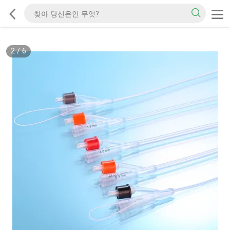
2
/
6