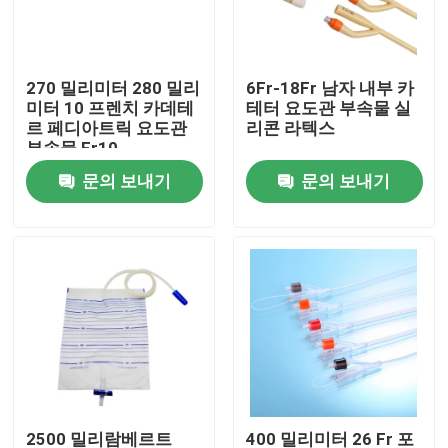
공장 투어
270 밀리미터 280 밀리
6Fr-18Fr 남자 내부 카
미터 10 프렌치 카데테
테터 요도관 부속물 실
품질 관리
르 페디아트릭 요도관
리콘 라텍스
부속물 Fr10
문의 보내기
문의 보내기
연락처
견적 요청
의학 실리콘 고무
의학 고무마개
충돌 시린지 플런저
2500 밀리람베르트
400 밀리미터 26 Fr 포