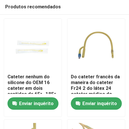
Produtos recomendados
Cateter nenhum do
Do cateter francês da
silicone do OEM 16
maneira do cateter
cateter em dois
Fr24 2 do látex 24
Casa
sentidos de 6Fr -18Fr
cateter médico do
Foley
silicone de Foley
Enviar inquérito
Enviar inquérito
Produtos
Quem Somos