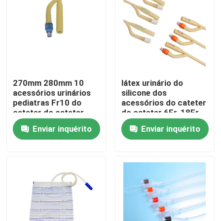
Fábrica
Controle de Qualidade
270mm 280mm 10
látex urinário do
Fale Conosco
acessórios urinários
silicone dos
pediatras Fr10 do
acessórios do cateter
cateter do cateter
do cateter 6Fr-18Fr
Pedir um orçamento
francês
interno masculino
Enviar inquérito
Enviar inquérito
Borracha de silicone médica
Bujão de borracha médico
Atuador de borracha da seringa