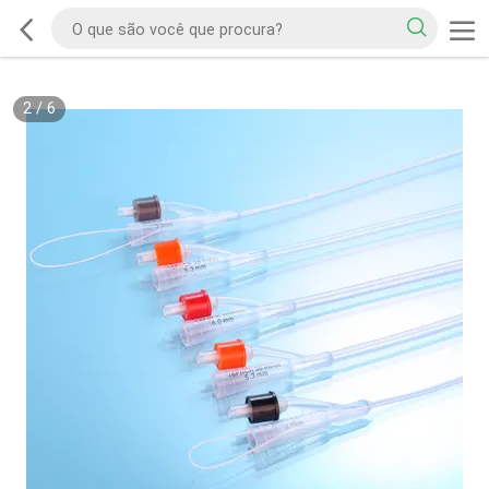
2
/
6