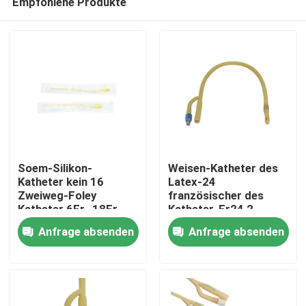
Empfohlene Produkte
Soem-Silikon-
Weisen-Katheter des
Katheter kein 16
Latex-24
Zweiweg-Foley
französischer des
Katheter 6Fr -18Fr
Katheter-Fr24 2
Startseite
medizinischer Foley-
Anfrage absenden
Anfrage absenden
Silikon-Katheter
Produkte
Über uns