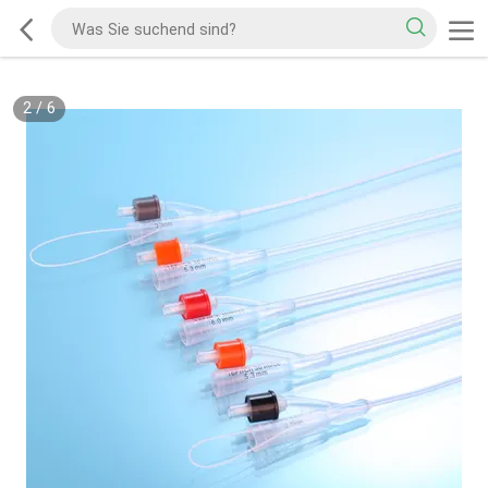
2
/
6