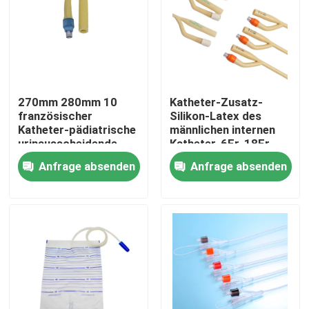
Fabrik Tour
Qualitätskontrolle
270mm 280mm 10
Katheter-Zusatz-
französischer
Silikon-Latex des
Kontakt
Katheter-pädiatrische
männlichen internen
urinausscheidende
Katheter-6Fr-18Fr
Katheter-Zusätze
urinausscheidender
Anfrage absenden
Anfrage absenden
Referenzen
Fr10
Medizinischer Silikonkautschuk
Medizinisches Gummistopfen
Gummispritzen-Kolben