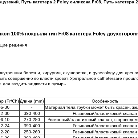
нцузский
Путь катетера 2 Foley силикона Fr08
Путь катетера 2
,
,
кон 100% покрыли тип Fr08 катетера Foley двухсторон
ющие решения
 внутренния болезни, хирургии, акушерства, и gynecology для дрен
ыть совершенно во власти кроват. Уретральное cathetersare прош
и для вводить жидкости в пузырь.
р (Fr/Ch)
Длина (mm)
Особенность
06-30
-
Материал тела трубки может быть красен, же
12-30
390-400
Резиновый/пластиковый клапан
06-10
270-280
Резиновый/пластиковый клапан; с проводом
12-24
390-400
Резиновый/пластиковый клапан
12-20
250-260
Резиновый/пластиковый клапан