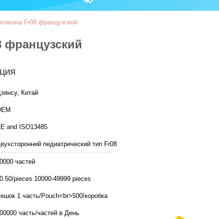
силикона Fr08 французский
08 французский
ция
зянсу, Китай
OEM
E and ISO13485
вухсторонний педиатрический тип Fr08
0000 частей
0.50/pieces 10000-49999 pieces
ешок 1 часть/Pouch<br>500/коробка
500000 часть/частей в День