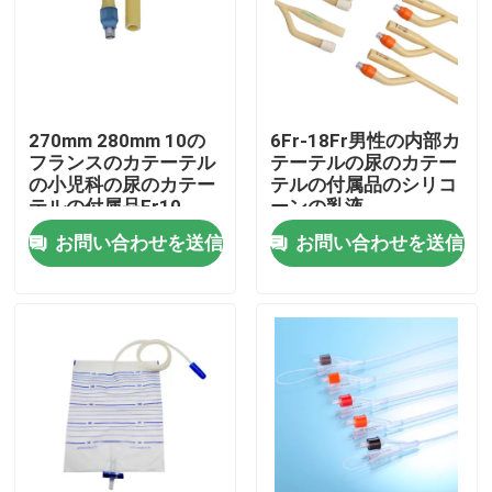
会社案内
品質管理
270mm 280mm 10の
6Fr-18Fr男性の内部カ
フランスのカテーテル
テーテルの尿のカテー
の小児科の尿のカテー
テルの付属品のシリコ
お問い合わせ
テルの付属品Fr10
ーンの乳液
お問い合わせを送信
お問い合わせを送信
見積依頼
医学のシリコーン ゴム
医学のゴム製 ストッパー
ゴム製 スポイトのプランジャー