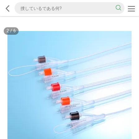
2
/
6