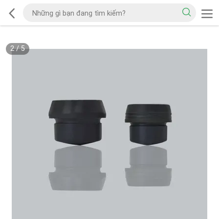
2
/
5