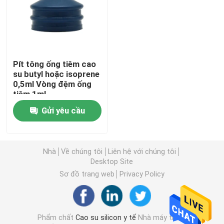
Tham quan nhà máy
Kiểm soát chất lượng
Pít tông ống tiêm cao
su butyl hoặc isoprene
0,5ml Vòng đệm ống
Liên hệ chúng tôi
tiêm 1ml
Gửi yêu cầu
Yêu cầu báo giá
Nhà
Về chúng tôi
Liên hệ với chúng tôi
Cao su silicon y tế
Desktop Site
Sơ đồ trang web
Privacy Policy
Nút cao su y tế
Phẩm chất
Cao su silicon y tế
Nhà máy trung
Pít tông ống tiêm cao su