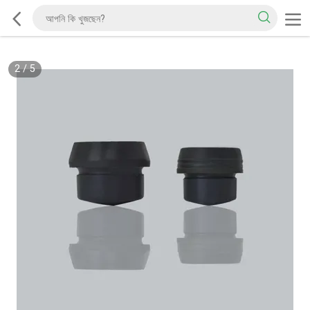
2
/
5