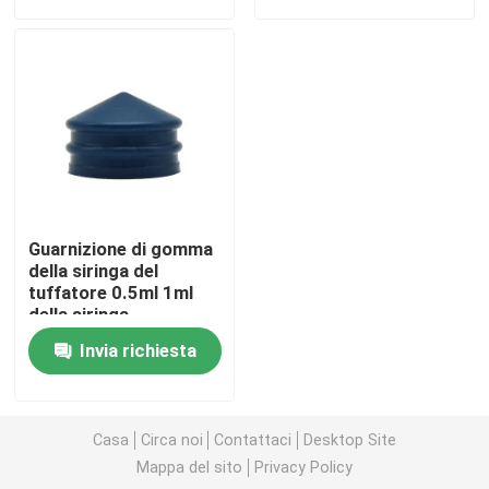
Fatory Tour
Controllo di qualità
Contattaci
Guarnizione di gomma
Richiedere un preventivo
della siringa del
tuffatore 0.5ml 1ml
della siringa
dell'isoprene o del
Gomma di silicone medica
Invia richiesta
butile
Tappo di gomma medico
Casa
Circa noi
Contattaci
Desktop Site
Mappa del sito
Privacy Policy
Tuffatore di gomma della siringa