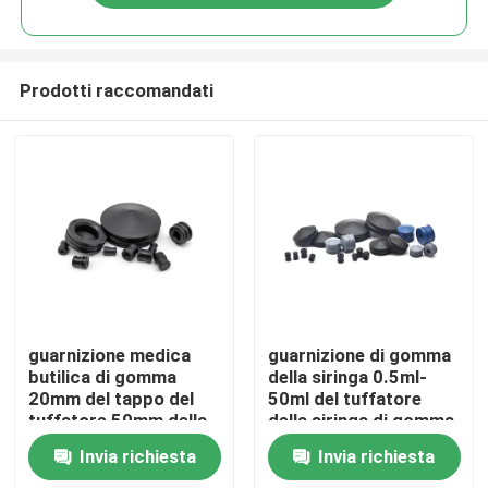
Prodotti raccomandati
Casa
guarnizione medica
guarnizione di gomma
butilica di gomma
della siringa 0.5ml-
20mm del tappo del
50ml del tuffatore
Prodotti
tuffatore 50mm della
della siringa di gomma
siringa di 2.5mm
dell'isoprene
Invia richiesta
Invia richiesta
10mm
Chi siamo