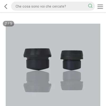
2
/
5