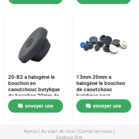
demande
demande
Visite d'usine
Contrôle de la qualité
Contact
Demande de soumission
20-B2 a halogéné le
13mm 20mm a
bouchon en
halogéné le bouchon
caoutchouc butylique
de caoutchouc
du bouchon 20mm de
butylique pour
Le caoutchouc de silicone médical
caoutchouc pour
l'emballage
envoyer une
envoyer une
l'injection
pharmaceutique
Bouchon en caoutchouc médical
demande
demande
Aperçu
Au sujet de nous
Contactez-nous
Plongeur en caoutchouc de seringue
Desktop Site