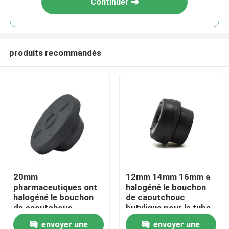
Continuer
produits recommandés
Aperçu
20mm
12mm 14mm 16mm a
pharmaceutiques ont
halogéné le bouchon
Produits
halogéné le bouchon
de caoutchouc
de caoutchouc
butylique pour le tube
butylique pour la
de collection de sang
envoyer une
envoyer une
A propos de nous
poudre d'injection