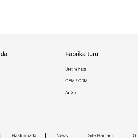
zda
Fabrika turu
Üretim hattı
OEM / ODM
Ar-Ge
Hakkımızda
News
Site Haritası
Giz