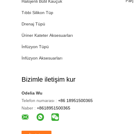
Parç
Halojenli Bütil Kauçuk
Tıbbi Silikon Tüp
Drenaj Tüpü
Üriner Kateter Aksesuarları
İnfüzyon Tüpü
İnfüzyon Aksesuarları
Bizimle iletişim kur
Odelia Wu
Telefon numarası :
+86 18951500365
Naber :
+8618951500365