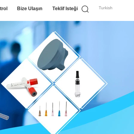
Turkish
trol
Bize Ulaşın
Teklif Isteği