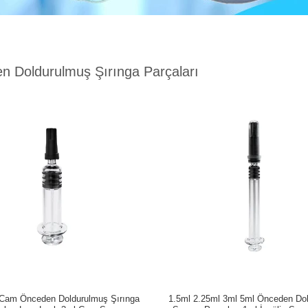
n Doldurulmuş Şırınga Parçaları
 Cam Önceden Doldurulmuş Şırınga
1.5ml 2.25ml 3ml 5ml Önceden Do