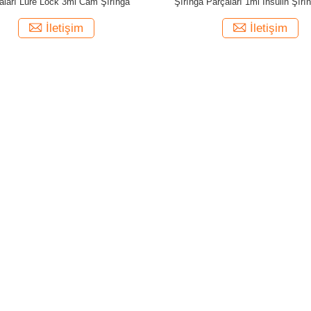
aları Lure Lock 3ml Cam Şırınga
Şırınga Parçaları 1ml İnsülin Şır
Onayı
İletişim
İletişim