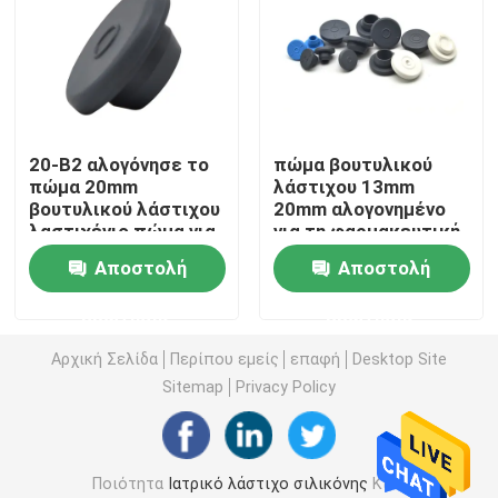
Γύρος εργοστασίων
Ποιοτικός έλεγχος
20-B2 αλογόνησε το
πώμα βουτυλικού
πώμα 20mm
λάστιχου 13mm
επαφή
βουτυλικού λάστιχου
20mm αλογονημένο
λαστιχένιο πώμα για
για τη φαρμακευτική
την έγχυση
συσκευασία
Αποστολή
Αποστολή
Ζητήστε ένα απόσπασμα
ερώτησης
ερώτησης
Ιατρικό λάστιχο σιλικόνης
Αρχική Σελίδα
Περίπου εμείς
επαφή
Desktop Site
Sitemap
Privacy Policy
Ιατρικό λαστιχένιο πώμα
Ποιότητα
Ιατρικό λάστιχο σιλικόνης
Κίνα
Λαστιχένιος δύτης συρίγγων