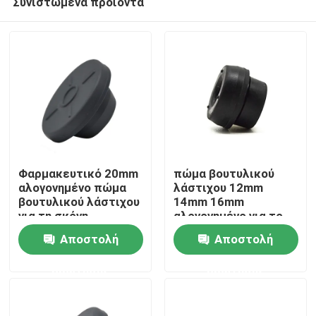
Συνιστώμενα προϊόντα
Φαρμακευτικό 20mm
πώμα βουτυλικού
αλογονημένο πώμα
λάστιχου 12mm
βουτυλικού λάστιχου
14mm 16mm
για τη σκόνη
αλογονημένο για το
Αρχική Σελίδα
εγχύσεων
σωλήνα συλλογής
Αποστολή
Αποστολή
αίματος
Προϊόντα
ερώτησης
ερώτησης
Σχετικά με εμάς