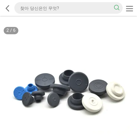
2
/
6