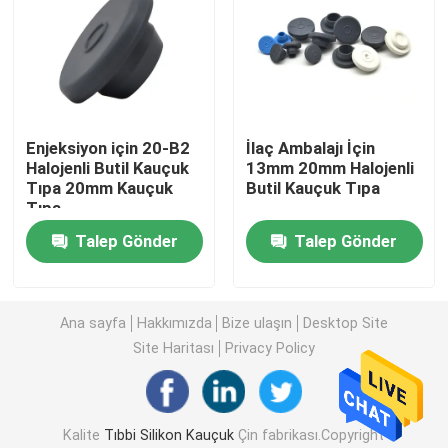
Fabrika turu
Kalite kontrol
Enjeksiyon için 20-B2
İlaç Ambalajı İçin
Halojenli Butil Kauçuk
13mm 20mm Halojenli
Bize ulaşın
Tıpa 20mm Kauçuk
Butil Kauçuk Tıpa
Tıpa
Talep Gönder
Talep Gönder
Teklif isteği
Tıbbi Silikon Kauçuk
Ana sayfa
Hakkımızda
Bize ulaşın
Desktop Site
Site Haritası
Privacy Policy
Tıbbi Kauçuk Tıpa
Kalite
Tıbbi Silikon Kauçuk
Çin fabrikası.Copyright
Kauçuk Şırınga Pistonu