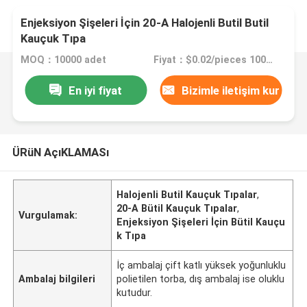
Enjeksiyon Şişeleri İçin 20-A Halojenli Butil Butil
Kauçuk Tıpa
MOQ：10000 adet
Fiyat：$0.02/pieces 10000-99999 pieces
En iyi fiyat
Bizimle iletişim kur
ÜRüN AçıKLAMASı
Halojenli Butil Kauçuk Tıpalar
,
20-A Bütil Kauçuk Tıpalar
,
Vurgulamak:
Enjeksiyon Şişeleri İçin Bütil Kauçu
k Tıpa
İç ambalaj çift katlı yüksek yoğunluklu
Ambalaj bilgileri
polietilen torba, dış ambalaj ise oluklu
kutudur.