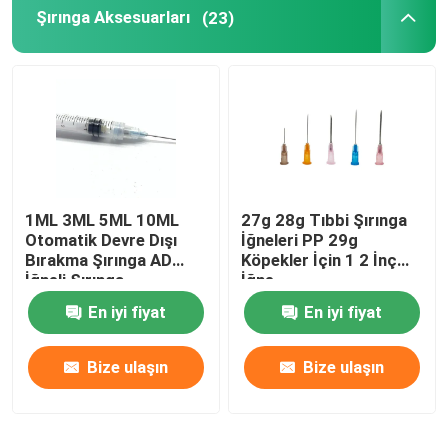
Şırınga Aksesuarları
(23)
1ML 3ML 5ML 10ML
27g 28g Tıbbi Şırınga
Otomatik Devre Dışı
İğneleri PP 29g
Bırakma Şırınga AD
Köpekler İçin 1 2 İnç
İğneli Şırınga
İğne
En iyi fiyat
En iyi fiyat
Bize ulaşın
Bize ulaşın