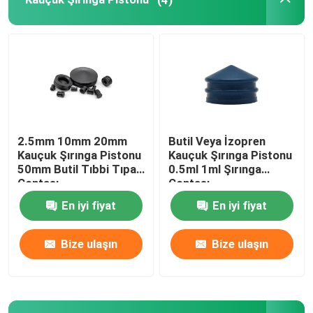
Üriner Kateter Aksesuarları
İnfüzyon Tüpü
İnfüzyon Aksesuarları
2.5mm 10mm 20mm
Butil Veya İzopren
Kauçuk Şırınga Pistonu
Kauçuk Şırınga Pistonu
50mm Butil Tıbbi Tıpa
0.5ml 1ml Şırınga
Contası
Contası
En iyi fiyat
En iyi fiyat
Bize ulaşın
Bize ulaşın