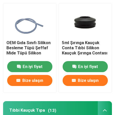
Fabrika turu
Kalite kontrol
OEM Gıda Sınıfı Silikon
5ml Şırınga Kauçuk
Bize ulaşın
Besleme Tüpü Şeffaf
Conta Tıbbi Silikon
Mide Tüpü Silikon
Kauçuk Şırınga Contası
Teklif isteği
En iyi fiyat
En iyi fiyat
Tıbbi Silikon Kauçuk
Bize ulaşın
Bize ulaşın
Tıbbi Kauçuk Tıpa
Tıbbi Kauçuk Tıpa
(13)
Kauçuk Şırınga Pistonu