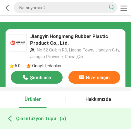
Jiangyin Hongmeng Rubber Plastic
Product Co., Ltd.
No.52 Guibin RD, Ligang Town, Jiangyin City,
Jiangsu Province, China.,Çin
5.0
Onaylı tedarikçi
Şimdi ara
Bize ulaşın
Ürünler
Hakkımızda
Çin İnfüzyon Tüpü
(5)