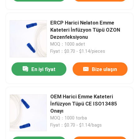
ERCP Harici Nelaton Emme
Kateteri İnfüzyon Tüpü OZON
Dezenfeksiyonu
MOQ：1000 adet
Fiyat：$0.70 - $1.14/pieces
En iyi fiyat
Bize ulaşın
OEM Harici Emme Kateteri
İnfüzyon Tüpü CE ISO13485
Onayı
MOQ：1000 torba
Fiyat：$0.70 - $1.14/bags