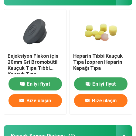
Şırınga Aksesuarları
Kan Alma Aksesuarları
Butil Kauçuk Tıpa
Enjeksiyon Flakon için
Heparin Tıbbi Kauçuk
20mm Gri Bromobütil
Tıpa İzopren Heparin
Kauçuk Tıpa Tıbbi
Kapağı Tıpa
Önceden Doldurulmuş Şırınga Parçaları
Kauçuk Tıpa
En iyi fiyat
En iyi fiyat
Halojenli Bütil Kauçuk
Bize ulaşın
Bize ulaşın
Tıbbi Silikon Tüp
Drenaj Tüpü
Kauçuk Şırınga Pistonu
(4)