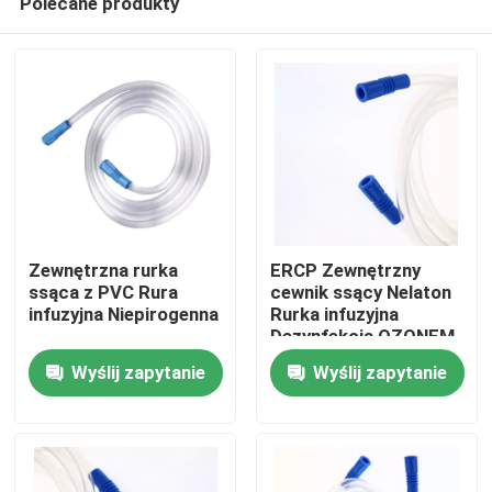
Polecane produkty
Zewnętrzna rurka
ERCP Zewnętrzny
ssąca z PVC Rura
cewnik ssący Nelaton
infuzyjna Niepirogenna
Rurka infuzyjna
Dezynfekcja OZONEM
Dom
Wyślij zapytanie
Wyślij zapytanie
Produkty
O nas