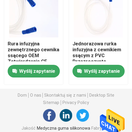
Wycieczka po fabryce
Kontrola jakości
Rura infuzyjna
Jednorazowa rurka
zewnętrznego cewnika
infuzyjna z cewnikiem
Skontaktuj się z nami
ssącego OEM
ssącym z PVC
Zatwierdzenie CE
Przezroczysta,
ISO13485
zapobiegająca
Wyślij zapytanie
Wyślij zapytanie
Poprosić o wycenę
składaniu
Medyczna guma silikonowa
Dom
O nas
Skontaktuj się z nami
Desktop Site
Sitemap
Privacy Policy
Gumowy korek medyczny
Jakość
Medyczna guma silikonowa
Fabryka w
Gumowy tłok strzykawki