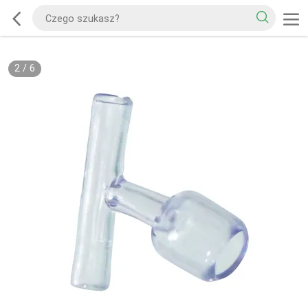
2
/
6