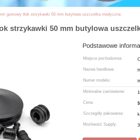
m gumowy tłok strzykawki 50 mm butylowa uszczelka medyczna
k strzykawki 50 mm butylowa uszczel
Podstawowe informa
Miejsce pochodzenia:
C
Nazwa handlowa:
Numer modelu:
Minimalne zamówienie:
1
Cena:
$
Szczegóły pakowania:
k
Możliwość Supply:
3