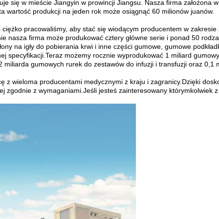
uje się w mieście Jiangyin w prowincji Jiangsu. Nasza firma założona
a wartość produkcji na jeden rok może osiągnąć 60 milionów juanów.
o i ciężko pracowaliśmy, aby stać się wiodącym producentem w zakresi
e nasza firma może produkować cztery główne serie i ponad 50 rod
łony na igły do ​​pobierania krwi i inne części gumowe, gumowe podkła
 specyfikacji.Teraz możemy rocznie wyprodukować 1 miliard gumowyc
,2 miliarda gumowych rurek do zestawów do infuzji i transfuzji oraz 0,1 
acę z wieloma producentami medycznymi z kraju i zagranicy.Dzięki 
 zgodnie z wymaganiami.Jeśli jesteś zainteresowany którymkolwiek z 