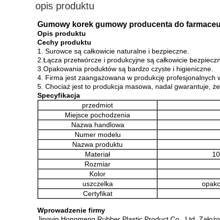
opis produktu
Gumowy korek gumowy producenta do farmaceuty
Opis produktu
Cechy produktu
1. Surowce są całkowicie naturalne i bezpieczne.
2.Łącza przetwórcze i produkcyjne są całkowicie bezpiecz
3.Opakowania produktów są bardzo czyste i higieniczne.
4. Firma jest zaangażowana w produkcję profesjonalnych
5. Chociaż jest to produkcja masowa, nadal gwarantuje, że
Specyfikacja
przedmiot
Miejsce pochodzenia
Nazwa handlowa
Numer modelu
Nazwa produktu
Materiał
10
Rozmiar
Kolor
uszczelka
opako
Certyfikat
Wprowadzenie firmy
Jingyin Hongmeng Rubber Plastic Product Co., Ltd. Założon