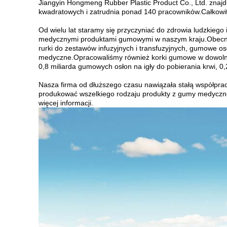
Jiangyin Hongmeng Rubber Plastic Product Co., Ltd. znajd
kwadratowych i zatrudnia ponad 140 pracowników.Całkowit
Od wielu lat staramy się przyczyniać do zdrowia ludzkieg
medycznymi produktami gumowymi w naszym kraju.Obecni
rurki do zestawów infuzyjnych i transfuzyjnych, gumowe os
medyczne.Opracowaliśmy również korki gumowe w dowolnej
0,8 miliarda gumowych osłon na igły do ​​pobierania krwi, 0
Nasza firma od dłuższego czasu nawiązała stałą współpr
produkować wszelkiego rodzaju produkty z gumy medycznej
więcej informacji.