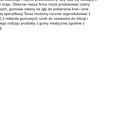
 kraju .Obecnie nasza firma może produkować cztery
h, gumowe osłony na igły do ​​pobierania krwi i inne
j specyfikacji.Teraz możemy rocznie wyprodukować 1
0,2 miliarda gumowych rurek do zestawów do infuzji i
iego rodzaju produkty z gumy medycznej zgodnie z
i.