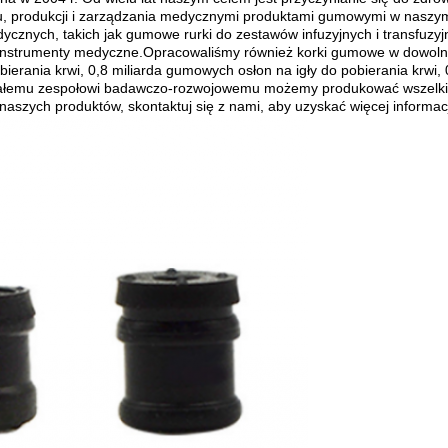
, produkcji i zarządzania medycznymi produktami gumowymi w naszym
nych, takich jak gumowe rurki do zestawów infuzyjnych i transfuzyjnyc
instrumenty medyczne.Opracowaliśmy również korki gumowe w dowolne
ania krwi, 0,8 miliarda gumowych osłon na igły do ​​pobierania krwi, 
oskonałemu zespołowi badawczo-rozwojowemu możemy produkować wszelk
aszych produktów, skontaktuj się z nami, aby uzyskać więcej informacj