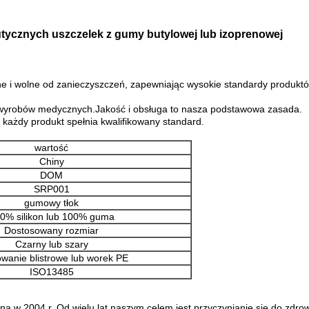
cznych uszczelek z gumy butylowej lub izoprenowej
ne i wolne od zanieczyszczeń, zapewniając wysokie standardy produktó
 wyrobów medycznych.Jakość i obsługa to nasza podstawowa zasada.
 każdy produkt spełnia kwalifikowany standard.
wartość
Chiny
DOM
SRP001
gumowy tłok
0% silikon lub 100% guma
Dostosowany rozmiar
Czarny lub szary
wanie blistrowe lub worek PE
ISO13485
a w 2004 r. Od wielu lat naszym celem jest przyczynianie się do zdrow