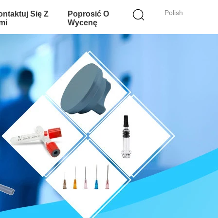
Polish
ntaktuj Się Z
Poprosić O
mi
Wycenę