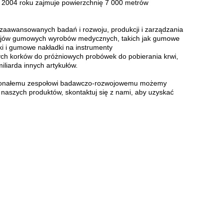
 w 2004 roku zajmuje powierzchnię 7 000 metrów
e zaawansowanych badań i rozwoju, produkcji i zarządzania
zajów gumowych wyrobów medycznych, takich jak gumowe
dki i gumowe nakładki na instrumenty
h korków do próżniowych probówek do pobierania krwi,
miliarda innych artykułów.
doskonałemu zespołowi badawczo-rozwojowemu możemy
naszych produktów, skontaktuj się z nami, aby uzyskać