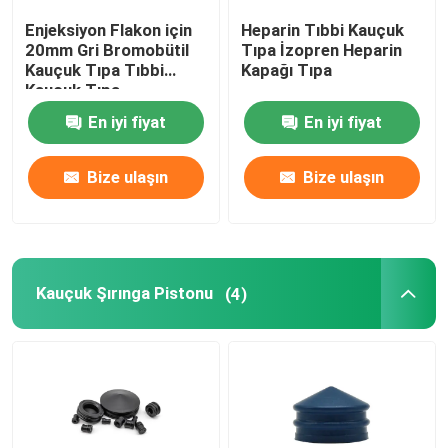
Enjeksiyon Flakon için
Heparin Tıbbi Kauçuk
Üriner Kateter Aksesuarları
20mm Gri Bromobütil
Tıpa İzopren Heparin
Kauçuk Tıpa Tıbbi
Kapağı Tıpa
Kauçuk Tıpa
İnfüzyon Tüpü
En iyi fiyat
En iyi fiyat
İnfüzyon Aksesuarları
Bize ulaşın
Bize ulaşın
Kauçuk Şırınga Pistonu
(4)