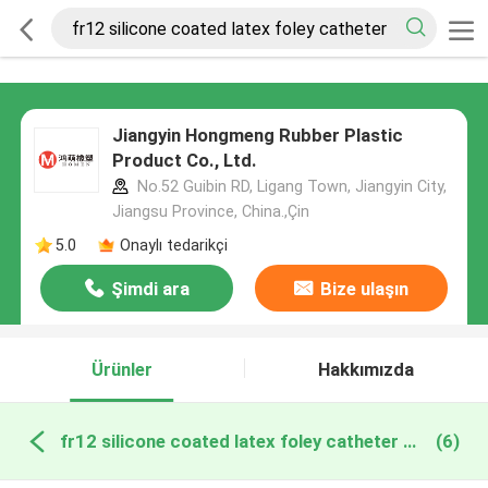
Jiangyin Hongmeng Rubber Plastic
Product Co., Ltd.
No.52 Guibin RD, Ligang Town, Jiangyin City,
Jiangsu Province, China.,Çin
5.0
Onaylı tedarikçi
Şimdi ara
Bize ulaşın
Ürünler
Hakkımızda
fr12 silicone coated latex foley catheter çevrimiçi üretim
(6)