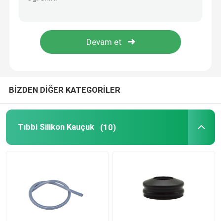
Fabrika turu
Kalite kontrol
BİZDEN DİĞER KATEGORİLER
Bize ulaşın
Teklif isteği
Tıbbi Silikon Kauçuk
(10)
Tıbbi Silikon Kauçuk
Tıbbi Kauçuk Tıpa
Kauçuk Şırınga Pistonu