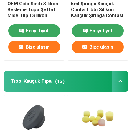
OEM Gıda Sınıfı Silikon
5ml Şırınga Kauçuk
Besleme Tüpü Şeffaf
Conta Tıbbi Silikon
Mide Tüpü Silikon
Kauçuk Şırınga Contası
Şırınga Aksesuarları
En iyi fiyat
En iyi fiyat
Kan Alma Aksesuarları
Bize ulaşın
Bize ulaşın
Butil Kauçuk Tıpa
Önceden Doldurulmuş Şırınga Parçaları
Tıbbi Kauçuk Tıpa
(13)
Halojenli Bütil Kauçuk
Tıbbi Silikon Tüp
Drenaj Tüpü