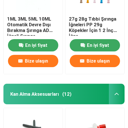
1ML 3ML 5ML 10ML
27g 28g Tıbbi Şırınga
Otomatik Devre Dışı
İğneleri PP 29g
Bırakma Şırınga AD
Köpekler İçin 1 2 İnç
İğneli Şırınga
İğne
En iyi fiyat
En iyi fiyat
Bize ulaşın
Bize ulaşın
Kan Alma Aksesuarları
(12)