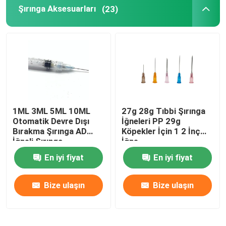
Şırınga Aksesuarları
(23)
1ML 3ML 5ML 10ML
27g 28g Tıbbi Şırınga
Otomatik Devre Dışı
İğneleri PP 29g
Bırakma Şırınga AD
Köpekler İçin 1 2 İnç
İğneli Şırınga
İğne
En iyi fiyat
En iyi fiyat
Bize ulaşın
Bize ulaşın