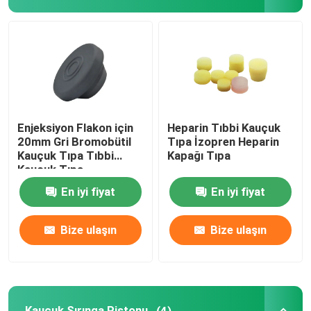
Şırınga Aksesuarları
Kan Alma Aksesuarları
Butil Kauçuk Tıpa
Enjeksiyon Flakon için
Heparin Tıbbi Kauçuk
20mm Gri Bromobütil
Tıpa İzopren Heparin
Kauçuk Tıpa Tıbbi
Kapağı Tıpa
Önceden Doldurulmuş Şırınga Parçaları
Kauçuk Tıpa
En iyi fiyat
En iyi fiyat
Halojenli Bütil Kauçuk
Bize ulaşın
Bize ulaşın
Tıbbi Silikon Tüp
Drenaj Tüpü
Kauçuk Şırınga Pistonu
(4)