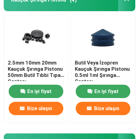
Üriner Kateter Aksesuarları
İnfüzyon Tüpü
İnfüzyon Aksesuarları
2.5mm 10mm 20mm
Butil Veya İzopren
Kauçuk Şırınga Pistonu
Kauçuk Şırınga Pistonu
50mm Butil Tıbbi Tıpa
0.5ml 1ml Şırınga
Contası
Contası
En iyi fiyat
En iyi fiyat
Bize ulaşın
Bize ulaşın