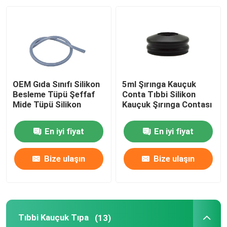
Fabrika turu
Kalite kontrol
OEM Gıda Sınıfı Silikon
5ml Şırınga Kauçuk
Bize ulaşın
Besleme Tüpü Şeffaf
Conta Tıbbi Silikon
Mide Tüpü Silikon
Kauçuk Şırınga Contası
Teklif isteği
En iyi fiyat
En iyi fiyat
Tıbbi Silikon Kauçuk
Bize ulaşın
Bize ulaşın
Tıbbi Kauçuk Tıpa
Tıbbi Kauçuk Tıpa
(13)
Kauçuk Şırınga Pistonu