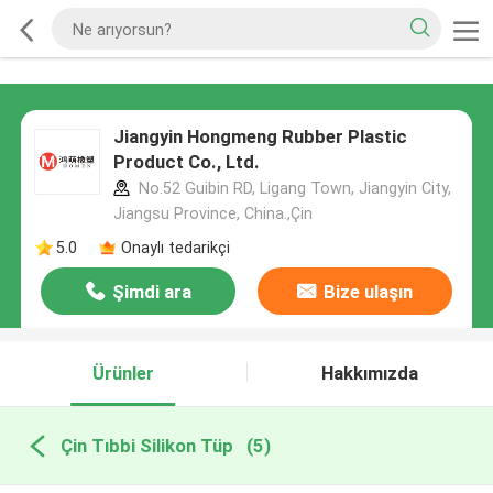
Jiangyin Hongmeng Rubber Plastic
Product Co., Ltd.
No.52 Guibin RD, Ligang Town, Jiangyin City,
Jiangsu Province, China.,Çin
5.0
Onaylı tedarikçi
Şimdi ara
Bize ulaşın
Ürünler
Hakkımızda
Çin Tıbbi Silikon Tüp
(5)