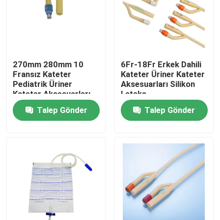
Fabrika turu
Kalite kontrol
270mm 280mm 10
6Fr-18Fr Erkek Dahili
Fransız Kateter
Kateter Üriner Kateter
Pediatrik Üriner
Aksesuarları Silikon
Bize ulaşın
Kateter Aksesuarları
Lateks
Fr10
Talep Gönder
Talep Gönder
Teklif isteği
Tıbbi Silikon Kauçuk
Tıbbi Kauçuk Tıpa
Kauçuk Şırınga Pistonu