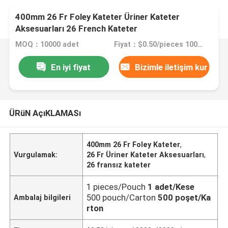
400mm 26 Fr Foley Kateter Üriner Kateter
Aksesuarları 26 French Kateter
MOQ：10000 adet
Fiyat：$0.50/pieces 10000-49999 pieces
En iyi fiyat
Bizimle iletişim kur
ÜRüN AçıKLAMASı
400mm 26 Fr Foley Kateter
,
Vurgulamak:
26 Fr Üriner Kateter Aksesuarları
,
26 fransız kateter
1 pieces/Pouch
1 adet/Kese
500 pouch/Carton
500 poşet/Ka
Ambalaj bilgileri
rton