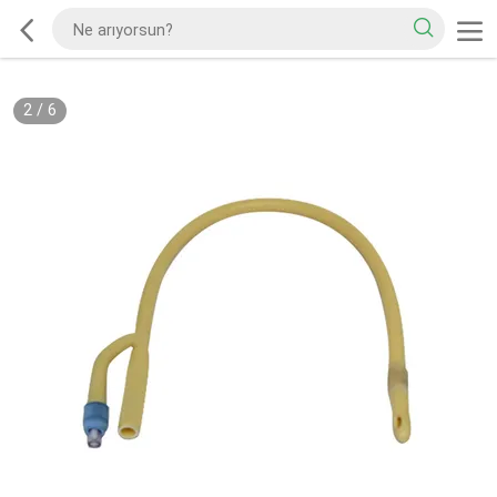
2
/
6