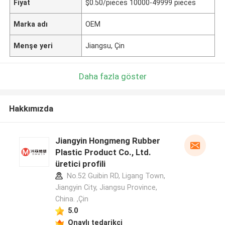
Fiyat
$0.50/pieces 10000-49999 pieces
Marka adı
OEM
Menşe yeri
Jiangsu, Çin
Daha fazla göster
Hakkımızda
Jiangyin Hongmeng Rubber
Plastic Product Co., Ltd.
üretici profili
No.52 Guibin RD, Ligang Town,
Jiangyin City, Jiangsu Province,
China. ,Çin
5.0
Onaylı tedarikçi