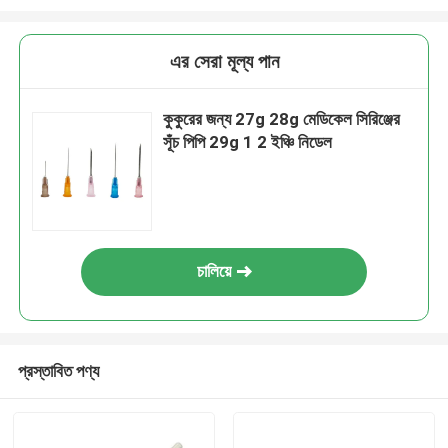
এর সেরা মূল্য পান
কুকুরের জন্য 27g 28g মেডিকেল সিরিঞ্জের
সূঁচ পিপি 29g 1 2 ইঞ্চি নিডেল
চালিয়ে
প্রস্তাবিত পণ্য