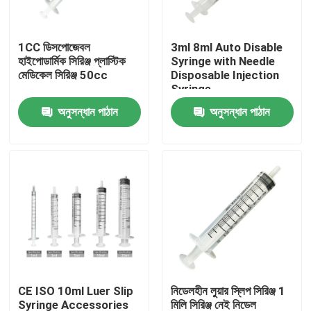
কারখানা ভ্রমণ
1CC ডিসপোজেবল
3ml 8ml Auto Disable
হাইপোডার্মিক সিরিঞ্জ প্লাস্টিক
Syringe with Needle
মেডিকেল সিরিঞ্জ 50cc
Disposable Injection
মান নিয়ন্ত্রণ
Syringe
অনুসন্ধান পাঠান
অনুসন্ধান পাঠান
আমাদের সাথে যোগাযোগ করুন
উদ্ধৃতির জন্য আবেদন
মেডিকেল সিলিকন রাবার
মেডিকেল রাবার স্টপার
CE ISO 10ml Luer Slip
নিডেলহীন লুয়ার স্লিপ সিরিঞ্জ 1
রাবার সিরিঞ্জ প্লাঞ্জার
Syringe Accessories
মিলি সিরিঞ্জ নেই নিডেল