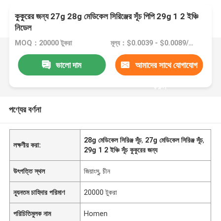
কুকুরের জন্য 27g 28g মেডিকেল সিরিঞ্জের সূঁচ পিপি 29g 1 2 ইঞ্চি
নিডেল
MOQ：20000 টুকরা
মূল্য：$0.0039 - $0.0089/pieces
ভালো দাম
আমাদের সাথে যোগাযোগ
করুন
পণ্যের বর্ণনা
28g মেডিকেল সিরিঞ্জ সূঁচ
,
27g মেডিকেল সিরিঞ্জ সূঁচ
,
লক্ষণীয় করা:
29g 1 2 ইঞ্চি সূঁচ কুকুরের জন্য
উৎপত্তি স্থল
জিয়াংসু, চীন
ন্যূনতম চাহিদার পরিমাণ
20000 টুকরা
পরিচিতিমুলক নাম
Homen