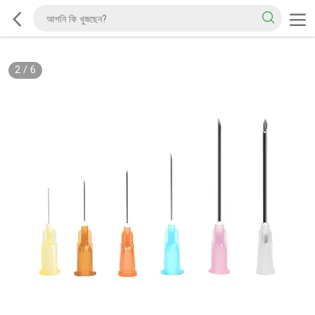
2
/
6