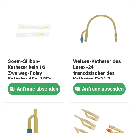
Soem-Silikon-
Weisen-Katheter des
Katheter kein 16
Latex-24
Zweiweg-Foley
französischer des
Katheter 6Fr -18Fr
Katheter-Fr24 2
medizinischer Foley-
Anfrage absenden
Anfrage absenden
Silikon-Katheter
Startseite
Produkte
Über uns