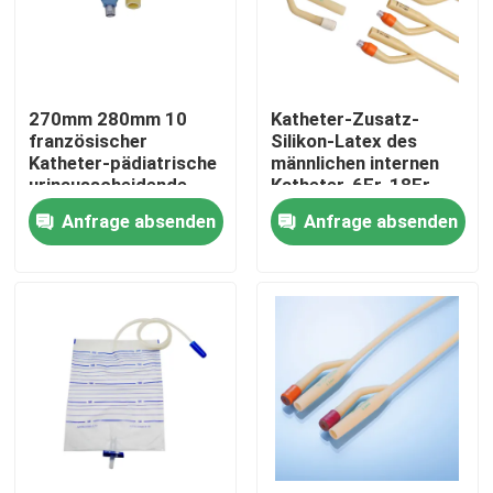
Fabrik Tour
270mm 280mm 10
Katheter-Zusatz-
Qualitätskontrolle
französischer
Silikon-Latex des
Katheter-pädiatrische
männlichen internen
urinausscheidende
Katheter-6Fr-18Fr
Kontakt
Katheter-Zusätze
urinausscheidender
Anfrage absenden
Anfrage absenden
Fr10
Referenzen
Medizinischer Silikonkautschuk
Medizinisches Gummistopfen
Gummispritzen-Kolben