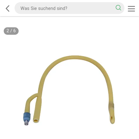
2
/
6