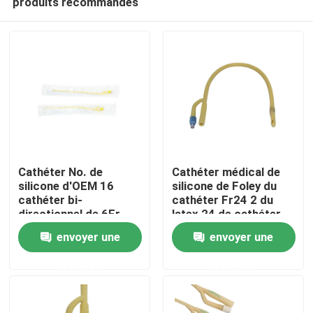
produits recommandés
Cathéter No. de
Cathéter médical de
silicone d'OEM 16
silicone de Foley du
cathéter bi-
cathéter Fr24 2 du
directionnel de 6Fr
latex 24 de cathéter
Aperçu
-18Fr Foley
français de manière
envoyer une
envoyer une
Produits
demande
demande
A propos de nous