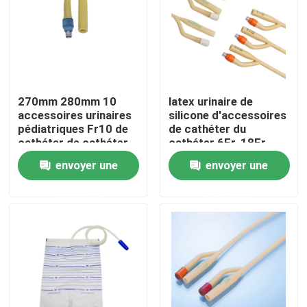
Visite d'usine
Contrôle de la qualité
270mm 280mm 10
latex urinaire de
accessoires urinaires
silicone d'accessoires
Contact
pédiatriques Fr10 de
de cathéter du
cathéter de cathéter
cathéter 6Fr-18Fr
français
interne masculin
envoyer une
envoyer une
Demande de soumission
demande
demande
Le caoutchouc de silicone médical
Bouchon en caoutchouc médical
Plongeur en caoutchouc de seringue