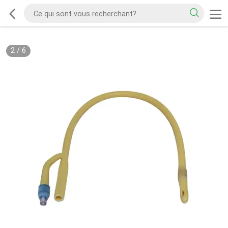
2
/
6