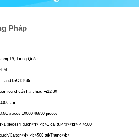
ông Pháp
iang Tô, Trung Quốc
OEM
E and ISO13485
oại tiêu chuẩn hai chiều Fr12-30
0000 cái
0.50/pieces 10000-49999 pieces
i>1 pieces/Pouch</i> <b>1 cái/túi</b><br> <i>500
ouch/Carton</i> <b>500 túi/Thùng</b>