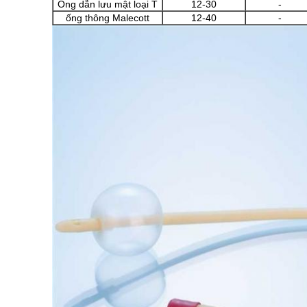
Ống dẫn lưu mật loại T
12-30
-
ống thông Malecott
12-40
-