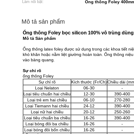
Làm nổi bật:
Ống thông Foley 400mm
Mô tả sản phẩm
Ống thông Foley bọc silicon 100% vô trùng dùng 
Mô tả Sản phẩm
Ống thông latex foley được sử dụng trong các khoa tiết n
khó khăn hoặc nằm liệt giường hoàn toàn. Ống thông niệu
vào bàng quang.
Sự chỉ rõ
ống thông Foley
Sự chỉ rõ
Kích thước (Fr/Ch)
Chiều dài (m
Loại Nelaton
06-30
-
Loại tiêu chuẩn hai chiều
12-30
390-400
Loại trẻ em hai chiều
06-10
270-280
Loại Tiemann hai chiều
24-12
390-400
Loại nữ hai chiều
20-12
250-260
Loại tiêu chuẩn ba chiều
16-26
390-400
Loại bóng đôi ba chiều
16-26
-
Loại bóng đôi bốn chiều
16-26
-