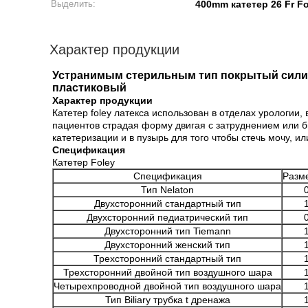
Выделить:
400mm катетер 26 Fr Fo
Характер продукции
Устранимым стерильным тип покрытый силико
пластиковый
Характер продукции
Катетер foley латекса использован в отделах урологии,
пациентов страдая форму двигая с затруднением или б
катетеризации и в пузырь для того чтобы стечь мочу, ил
Спецификация
Катетер Foley
Спецификация
Разме
Тип Nelaton
Двухсторонний стандартный тип
Двухсторонний педиатрический тип
Двухсторонний тип Tiemann
Двухсторонний женский тип
Трехсторонний стандартный тип
Трехсторонний двойной тип воздушного шара
Четырехпроводной двойной тип воздушного шара
Тип Biliary трубка t дренажа