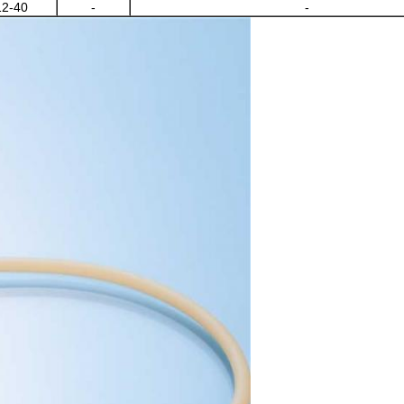
12-40
-
-