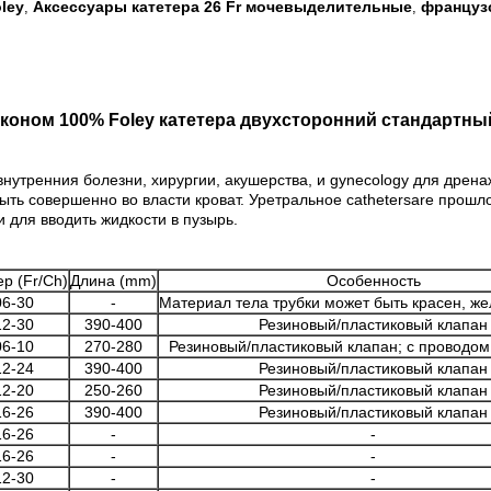
ley
Аксессуары катетера 26 Fr мочевыделительные
французс
,
,
ном 100% Foley катетера двухсторонний стандартный
 внутренния болезни, хирургии, акушерства, и gynecology для дрен
ыть совершенно во власти кроват. Уретральное cathetersare прош
и для вводить жидкости в пузырь.
р (Fr/Ch)
Длина (mm)
Особенность
06-30
-
Материал тела трубки может быть красен, же
12-30
390-400
Резиновый/пластиковый клапан
06-10
270-280
Резиновый/пластиковый клапан; с проводом
12-24
390-400
Резиновый/пластиковый клапан
12-20
250-260
Резиновый/пластиковый клапан
16-26
390-400
Резиновый/пластиковый клапан
16-26
-
-
16-26
-
-
12-30
-
-