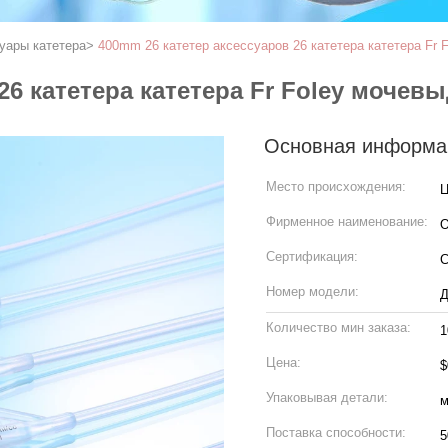
уары катетера
>
400mm 26 катетер аксессуаров 26 катетера катетера Fr
 26 катетера катетера Fr Foley моче
Основная информа
Место происхождения:
Ц
Фирменное наименование:
Сертификация:
C
Номер модели:
Д
Количество мин заказа:
1
Цена:
$
Упаковывая детали:
м
Поставка способности: