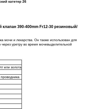
кий катетер 26
 клапан 390-400mm Fr12-30 резиновый/
ажа мочи и лекарства. Он также использован для
ло через уретру во время мочевыделительной
лт или золота
 проводника