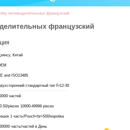
 Foley мочевыделительных французский
выделительных французский
ция
зянсу, Китай
OEM
E and ISO13485
вухсторонний стандартный тип Fr12-30
0000 частей
0.50/pieces 10000-49999 pieces
ешок 1 часть/Pouch<br>500/коробка
500000 часть/частей в День