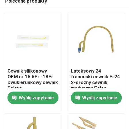
Polecane produkty
Cewnik silikonowy
Lateksowy 24
OEM nr 16 6Fr -18Fr
francuski cewnik Fr24
Dwukierunkowy cewnik
2-drożny cewnik
Foleya
medyczny Foley
Dom
silikonowy cewnik
Wyślij zapytanie
Wyślij zapytanie
Produkty
O nas