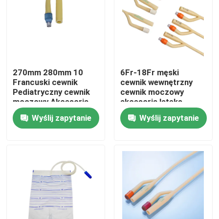
Wycieczka po fabryce
Kontrola jakości
270mm 280mm 10
6Fr-18Fr męski
Francuski cewnik
cewnik wewnętrzny
Skontaktuj się z nami
Pediatryczny cewnik
cewnik moczowy
moczowy Akcesoria
akcesoria lateks
Fr10
silikonowy
Wyślij zapytanie
Wyślij zapytanie
Poprosić o wycenę
Medyczna guma silikonowa
Gumowy korek medyczny
Gumowy tłok strzykawki