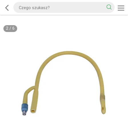
2
/
6