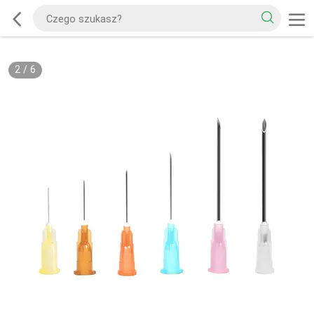
2
/
6