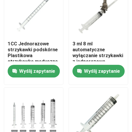
Wycieczka po fabryce
Kontrola jakości
1CC Jednorazowe
3 ml 8 ml
strzykawki podskórne
automatyczne
Skontaktuj się z nami
Plastikowa
wyłączanie strzykawki
strzykawka medyczna
z jednorazową
50 cm3
strzykawką iniekcyjną
Wyślij zapytanie
Wyślij zapytanie
Poprosić o wycenę
Medyczna guma silikonowa
Gumowy korek medyczny
Gumowy tłok strzykawki