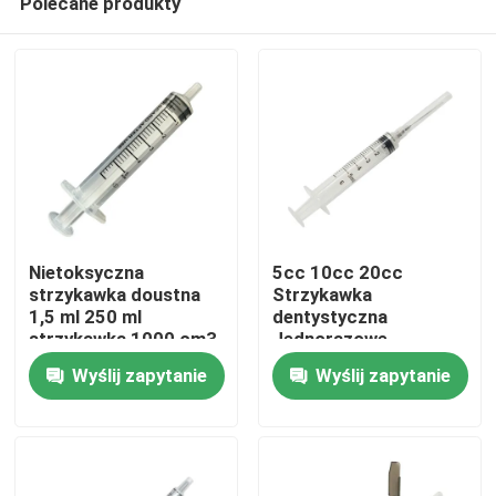
Polecane produkty
Nietoksyczna
5cc 10cc 20cc
strzykawka doustna
Strzykawka
1,5 ml 250 ml
dentystyczna
strzykawka 1000 cm3
Jednorazowe
Dom
klasy medycznej
akcesoria do
Wyślij zapytanie
Wyślij zapytanie
strzykawek bez igły
Produkty
O nas