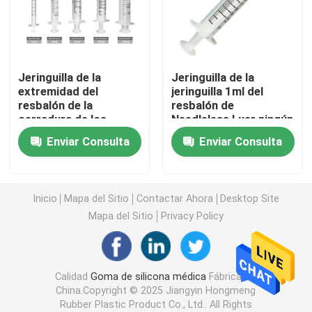
Accesorios de la jeringuilla
Jeringuilla de la
Jeringuilla de la
Accesorios de la colección de la sangre
extremidad del
jeringuilla 1ml del
resbalón de la
resbalón de
cerradura de los
Needleless Luer ningún
Tapón de la goma butílica
accesorios 25ml Luer
disponible médico de
Enviar Consulta
Enviar Consulta
de la jeringuilla del
la aguja
resbalón del CE ISO
Piezas prellenadas de la jeringuilla
10ml Luer
Inicio
Mapa del Sitio
Contactar Ahora
Desktop Site
Goma butílica halogenada
Mapa del Sitio
Privacy Policy
Tubo médico del silicón
Calidad
Goma de silicona médica
Fábrica De
China.Copyright © 2025 Jiangyin Hongmeng
Tubo de drenaje
Rubber Plastic Product Co., Ltd.. All Rights