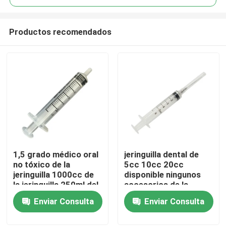
Productos recomendados
1,5 grado médico oral
jeringuilla dental de
Inicio
no tóxico de la
5cc 10cc 20cc
jeringuilla 1000cc de
disponible ningunos
la jeringuilla 250ml del
accesorios de la
Productos
ml
jeringuilla de la aguja
Enviar Consulta
Enviar Consulta
Sobre nosotros