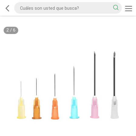
2
/
6