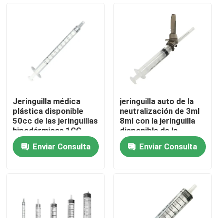
Visita a la fábrica
Control de Calidad
Contacto
Jeringuilla médica
jeringuilla auto de la
plástica disponible
neutralización de 3ml
Solicitar una cotización
50cc de las jeringuillas
8ml con la jeringuilla
hipodérmicas 1CC
disponible de la
inyección de la aguja
Enviar Consulta
Enviar Consulta
Goma de silicona médica
Tapón de goma médico
Émbolo de goma de la jeringuilla