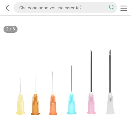
2
/
6