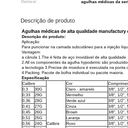
Destacar:
agulhas médicas da ser
Descrição de produto
Agulhas médicas de alta qualidade manufactury 
Descrição do produto:
Aplicação:
Para puncionar na camada subcutâneo para a injeção líqu
Vantagem:
a cânula 1.The é feita de aço inoxidável de alta qualidade.
2.All os componentes da agulha hypodemic são produzid
a tecnologia 3.Precise de moedura é executada na ponta d
4.Packing: Pacote de bolha individual ou pacote maioria.
Especificação
Calibre
Cor
Comprimen
0,3
30G
Claro - amarelo
3/8", 1/2”, 
0,33
29G
Vermelho
3/8", 1/2”, 
0,36
28G
Verde azul
3/8", 1/2”, 
0,41
27G
Cinza
3/8", 1/2”, 
0,45
26G
Brown
3/8", 1/2”, 
0,51
25G
Laranja
3/8", 1/2”, 
0,56
24G
Calibre
Roxo
3/8", 1/2”, 