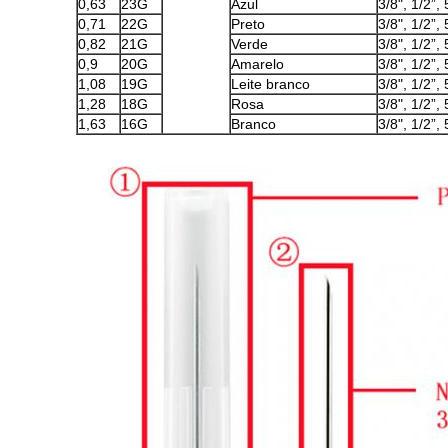
0,63
23G
Azul
3/8", 1/2”, 
0,71
22G
Preto
3/8", 1/2”, 
0,82
21G
Verde
3/8", 1/2”, 
0,9
20G
Amarelo
3/8", 1/2”, 
1,08
19G
Leite branco
3/8", 1/2”, 
1,28
18G
Rosa
3/8", 1/2”, 
1,63
16G
Branco
3/8", 1/2”, 