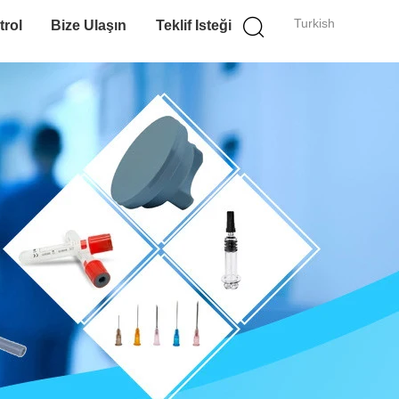
Turkish
trol
Bize Ulaşın
Teklif Isteği