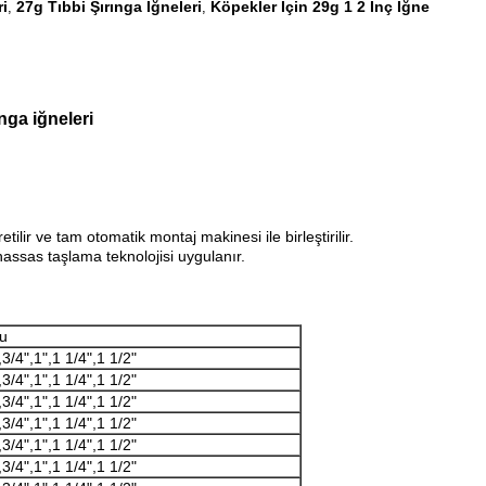
ri
27g Tıbbi Şırınga İğneleri
Köpekler İçin 29g 1 2 İnç İğne
,
,
ınga iğneleri
ilir ve tam otomatik montaj makinesi ile birleştirilir.
assas taşlama teknolojisi uygulanır.
u
,3/4",1",1 1/4",1 1/2"
,3/4",1",1 1/4",1 1/2"
,3/4",1",1 1/4",1 1/2"
,3/4",1",1 1/4",1 1/2"
,3/4",1",1 1/4",1 1/2"
,3/4",1",1 1/4",1 1/2"