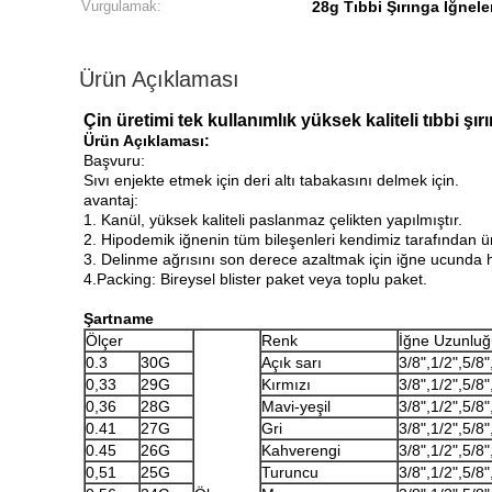
Vurgulamak:
28g Tıbbi Şırınga İğnele
Ürün Açıklaması
Çin üretimi tek kullanımlık yüksek kaliteli tıbbi şır
Ürün Açıklaması:
Başvuru:
Sıvı enjekte etmek için deri altı tabakasını delmek için.
avantaj:
1. Kanül, yüksek kaliteli paslanmaz çelikten yapılmıştır.
2. Hipodemik iğnenin tüm bileşenleri kendimiz tarafından üret
3. Delinme ağrısını son derece azaltmak için iğne ucunda h
4.Packing: Bireysel blister paket veya toplu paket.
Şartname
Ölçer
Renk
İğne Uzunluğ
0.3
30G
Açık sarı
3/8",1/2",5/8"
0,33
29G
Kırmızı
3/8",1/2",5/8"
0,36
28G
Mavi-yeşil
3/8",1/2",5/8"
0.41
27G
Gri
3/8",1/2",5/8"
0.45
26G
Kahverengi
3/8",1/2",5/8"
0,51
25G
Turuncu
3/8",1/2",5/8"