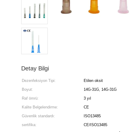
Detay Bilgi
Dezenfeksiyon Tipi:
Etilen oksit
Boyut:
14G-31G, 14G-31G
Raf ömrü:
3 yıl
Kalite Belgelendirme:
CE
Güvenlik standardı:
ISO13485
sertifika:
CE/ISO13485