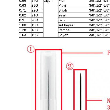
0,56
24G
Ölçer
Mor
3/8",1/2",5/8"
0,63
23G
Mavi
3/8",1/2",5/8"
0,71
22G
Siyah
3/8",1/2",5/8"
0,82
21G
Yeşil
3/8",1/2",5/8"
0.9
20G
Sarı
3/8",1/2",5/8"
1.08
19G
süt beyazı
3/8",1/2",5/8"
1.28
18G
Pembe
3/8",1/2",5/8"
1.63
16G
Beyaz
3/8",1/2",5/8"