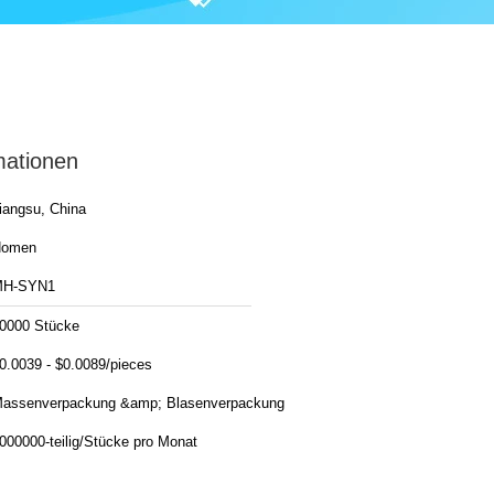
mationen
iangsu, China
Homen
MH-SYN1
0000 Stücke
0.0039 - $0.0089/pieces
assenverpackung &amp; Blasenverpackung
1000000-teilig/Stücke pro Monat