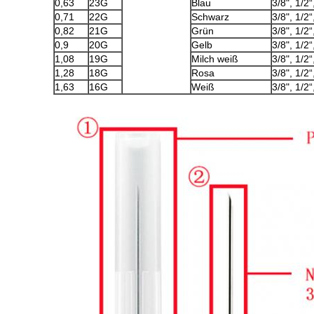
0,63
23G
Blau
3/8", 1/2“
0,71
22G
Schwarz
3/8", 1/2“
0,82
21G
Grün
3/8", 1/2“
0,9
20G
Gelb
3/8", 1/2“
1,08
19G
Milch weiß
3/8", 1/2“
1,28
18G
Rosa
3/8", 1/2“
1,63
16G
Weiß
3/8", 1/2“