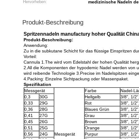
Hervorheben:
medizinische Nadeln de
Produkt-Beschreibung
Spritzennadeln manufactury hoher Qualität Chin
Produkt-Beschreibung:
Anwendung:
Zu in die subkutane Schicht für das flüssige Einspritzen d
Vorteil:
Cannula 1.The wird vom Edelstahl der hohen Qualität herge
2.All die Komponenten der hypodemic Nadel werden von 
wird reibende Technologie 3.Precise im Nadelspitzen eing
4.Packing: Einzelne Sichtpackung oder Massenpaket.
Spezifikation
Messgerät
Farbe
Nadel-Lä
0,3
30G
Hellgelb
3/8", 1/2“
0,33
29G
Rot
3/8", 1/2“
0,36
28G
Blaues Grün
3/8", 1/2“
0,41
27G
Grau
3/8", 1/2“
0,45
26G
Brown
3/8", 1/2“
0,51
25G
Orange
3/8", 1/2“
0,56
24G
Messgerät
Purpur
3/8", 1/2“