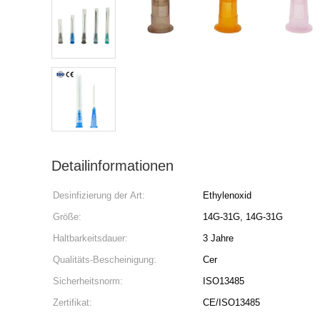
Detailinformationen
Desinfizierung der Art:
Ethylenoxid
Größe:
14G-31G, 14G-31G
Haltbarkeitsdauer:
3 Jahre
Qualitäts-Bescheinigung:
Cer
Sicherheitsnorm:
ISO13485
Zertifikat:
CE/ISO13485