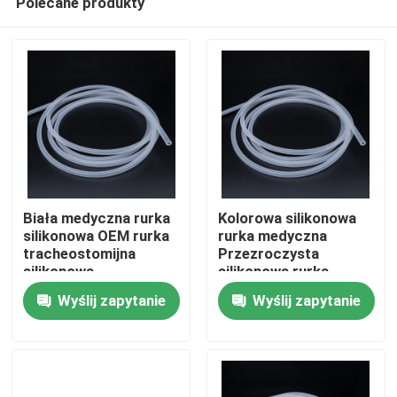
Polecane produkty
Biała medyczna rurka
Kolorowa silikonowa
silikonowa OEM rurka
rurka medyczna
tracheostomijna
Przezroczysta
silikonowa
silikonowa rurka
Dom
drenażowa
Wyślij zapytanie
Wyślij zapytanie
Produkty
O nas