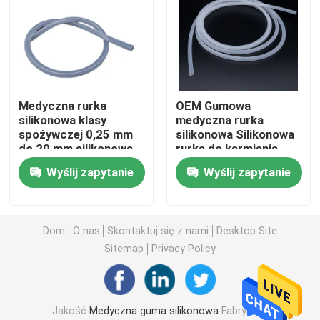
Wycieczka po fabryce
Kontrola jakości
Medyczna rurka
OEM Gumowa
silikonowa klasy
medyczna rurka
Skontaktuj się z nami
spożywczej 0,25 mm
silikonowa Silikonowa
do 20 mm silikonowa
rurka do karmienia
rurka dotchawicza
nosowo-żołądkowego
Wyślij zapytanie
Wyślij zapytanie
Poprosić o wycenę
Medyczna guma silikonowa
Dom
O nas
Skontaktuj się z nami
Desktop Site
Sitemap
Privacy Policy
Gumowy korek medyczny
Jakość
Medyczna guma silikonowa
Fabryka w
Gumowy tłok strzykawki