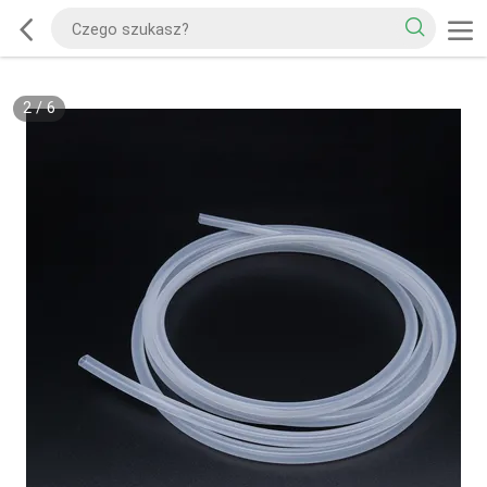
2
/
6