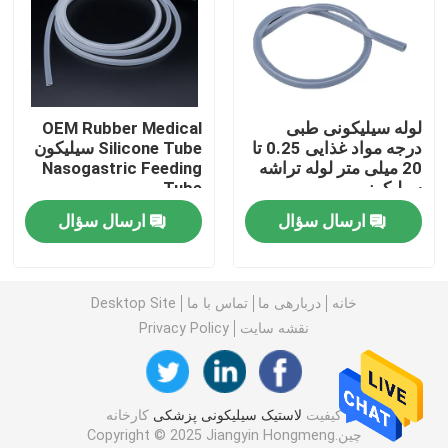
کارخانه تور
کنترل کیفیت
لوله سیلیکونی طبی
OEM Rubber Medical
درجه مواد غذایی 0.25 تا
Silicone Tube سیلیکون
20 میلی متر لوله تراشه
Nasogastric Feeding
تماس با ما
سیلیکونی
Tube
ارسال سؤال
ارسال سؤال
درخواست نقل قول
خانه
دربارهی ما
تماس با ما
Desktop Site
لاستیک سیلیکونی پزشکی
نقشه سایت
Privacy Policy
درپوش لاستیکی پزشکی
کیفیت
لاستیک سیلیکونی پزشکی
کارخانه
چین.Copyright © 2025 Jiangyin Hongmeng
پیستون سرنگ لاستیکی