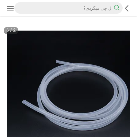
6
/
2