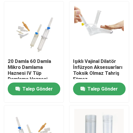
20 Damla 60 Damla
Işıklı Vajinal Dilatör
Mikro Damlama
İnfüzyon Aksesuarları
Haznesi IV Tüp
Toksik Olmaz Tahriş
Damlama Haznesi
Etmez
Talep Gönder
Talep Gönder
Ana sayfa
Ürünler
Hakkımızda