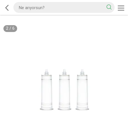
2
/
6