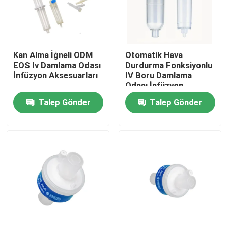
Fabrika turu
Kan Alma İğneli ODM
Otomatik Hava
Kalite kontrol
EOS Iv Damlama Odası
Durdurma Fonksiyonlu
İnfüzyon Aksesuarları
IV Boru Damlama
Odası İnfüzyon
Bize ulaşın
Aksesuarları
Talep Gönder
Talep Gönder
Teklif isteği
Tıbbi Silikon Kauçuk
Tıbbi Kauçuk Tıpa
Kauçuk Şırınga Pistonu